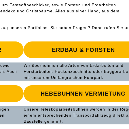
 um Festsoffbeschicker, sowie Forsten und Erdarbeiten
rtendeko und Christbäume. Alles aus einer Hand, aus dem
uszug unseres Portfolios. Sie haben Fragen? Dann rufen Sie u
R
ERDBAU & FORSTEN
sowie
Wir übernehmen alle Arten von Erdarbeiten und
ch. Auch
Forstarbeiten. Heckenzuschnitte oder Baggerarbe
mit unserem Umfangreichen Fuhrpark
HEBEBÜHNEN VERMIETUNG
tigen
Unsere Teleskoparbeitsbühnen werden in der Rege
hen
einem entsprechenden Transportfahrzeug direkt a
Baustelle geliefert.