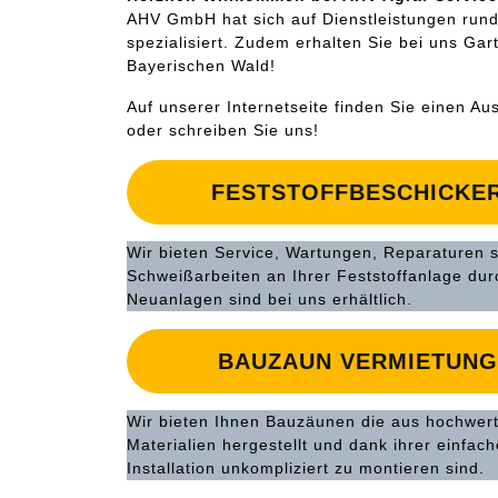
AHV GmbH hat sich auf Dienstleistungen rund
spezialisiert. Zudem erhalten Sie bei uns Ga
Bayerischen Wald!
Auf unserer Internetseite finden Sie einen A
oder schreiben Sie uns!
FESTSTOFFBESCHICKE
Wir bieten Service, Wartungen, Reparaturen 
Schweißarbeiten an Ihrer Feststoffanlage dur
Neuanlagen sind bei uns erhältlich.
BAUZAUN VERMIETUNG
Wir bieten Ihnen Bauzäunen die aus hochwer
Materialien hergestellt und dank ihrer einfac
Installation unkompliziert zu montieren sind.