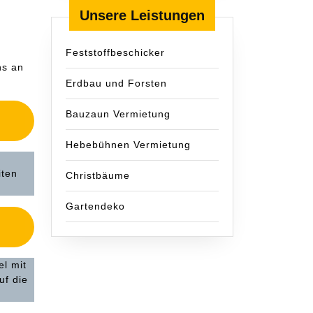
Unsere Leistungen
Feststoffbeschicker
ns an
Erdbau und Forsten
Bauzaun Vermietung
Hebebühnen Vermietung
iten
Christbäume
Gartendeko
l mit
uf die