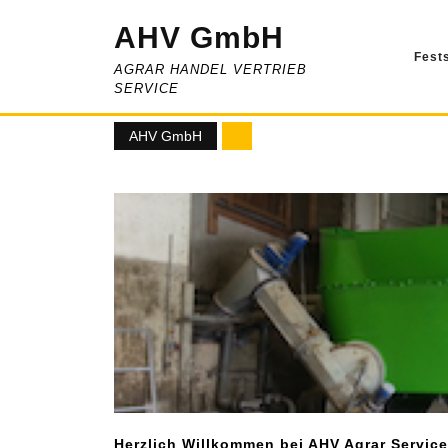
Skip
AHV GmbH
to
content
Fest
AGRAR HANDEL VERTRIEB
SERVICE
AHV GmbH
Herzlich Willkommen bei AHV Agrar Service